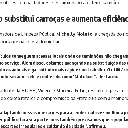
aminhões compactadores e encaminhado ao aterro sanitário.
 substitui carroças e aumenta eficiênc
enadora de Limpeza Pública,
Michelly Noleto
, a chegada do no
ortante na coleta domiciliar.
ículos conseguem acessar locais onde os caminhões não chegam
 ao serviço. Além disso, estamos avançando na substituição das 
o os animais e garantindo mais rapidez no trabalho. O utilitári
rinhoso: agora ele é conhecido como ‘Motolixo’”
, destacou.
esidente da ETURB,
Vicente Moreira Filho
, ressaltou que a mo
de coleta reforça o compromisso da Prefeitura com a melhoria
adaptando nossas operações para atender cada vez melhor a po
r público faça sua parte, mas também precisamos que a popula
escartes irregulares e cuidando da cidade”, afirmou.