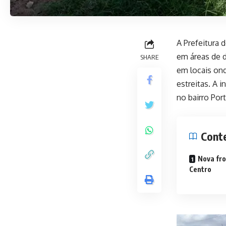
A Prefeitura 
em áreas de d
SHARE
em locais on
estreitas. A 
no bairro Por
Cont
Nova fro
Centro