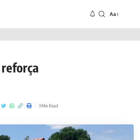
Aa
 reforça
3 Min Read