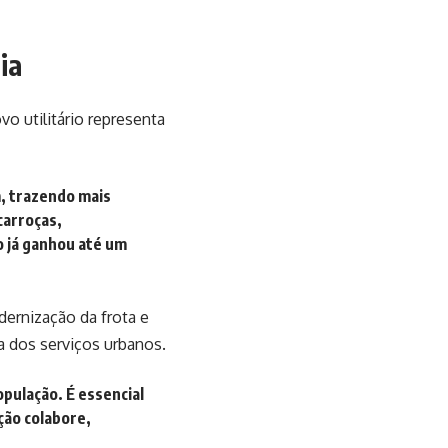
ia
vo utilitário representa
, trazendo mais
carroças,
o já ganhou até um
dernização da frota e
 dos serviços urbanos.
pulação. É essencial
ção colabore,