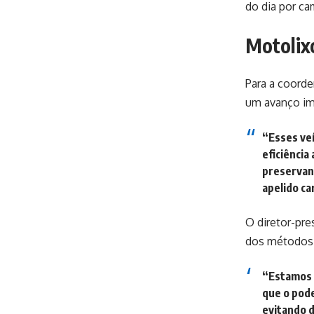
do dia por c
Motolixo
Para a coord
um avanço imp
“Esses ve
eficiência
preservand
apelido ca
O diretor-pr
dos métodos 
“Estamos 
que o pode
evitando d