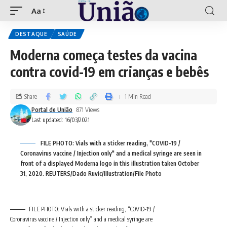
Aa
DESTAQUE
SAÚDE
Moderna começa testes da vacina
contra covid-19 em crianças e bebês
Share
1 Min Read
Portal de União
871 Views
Last updated: 16/03/2021
FILE PHOTO: Vials with a sticker reading, "COVID-19 /
Coronavirus vaccine / Injection only" and a medical syringe are seen in
front of a displayed Moderna logo in this illustration taken October
31, 2020. REUTERS/Dado Ruvic/Illustration/File Photo
FILE PHOTO: Vials with a sticker reading, “COVID-19 /
Coronavirus vaccine / Injection only” and a medical syringe are