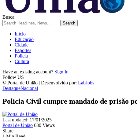
Busca
Início
Educação
Cidade
Esportes
Polícia
Cultura
Have an existing account?
Sign In
Follow US
© Portal de União | Desenvolvido por:
LabJobs
Destaque
Nacional
Polícia Civil cumpre mandado de prisão p
Last updated: 17/01/2025
Portal de União
680 Views
Share
1 Min Read