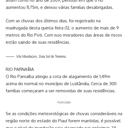
assim como no ano de 2009, período em que o rio
aumentou 11,75m, e deixou várias familias desabrigadas.
Com as chuvas dos últimos dias, foi registrado na
madrugada desta quinta-feira (12, o aumento de mais de 9
metros do Rio Poti. Com isso moradores das áreas de riscos
estão saindo de suas residências.
Vila Mandacaru, Zona Sul de Teresina.
RIO PARNAÍBA
O Rio Parnaíba atingiu a cota de alagamento de 1,49m
acima do normal no município de Luzilândia, Cerca de 300
famílias começaram a ser removidas de suas residências.
- Publicidade -
Se as condições meteorológicas de chuvas consideráveis na
região norte do estado do Piauí forem mantidas, é possível
que o nível de inundação seja alcançado nas próximas 24