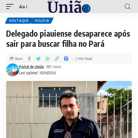
Aa
DESTAQUE
POLÍCIA
Delegado piauiense desaparece após
sair para buscar filha no Pará
Share
2 Min Read
Portal de União
889 Views
Last updated: 10/06/2026