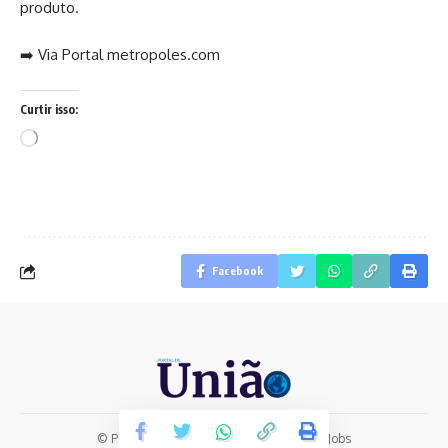
produto.
➡️ Via Portal metropoles.com
Curtir isso:
Carregando...
Facebook
© Portal de União | Desenvolvido por:
LabJobs