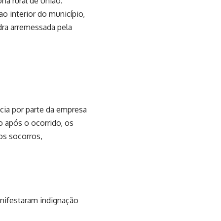
na rural de União.
o interior do município,
ra arremessada pela
cia por parte da empresa
o após o ocorrido, os
os socorros,
anifestaram indignação