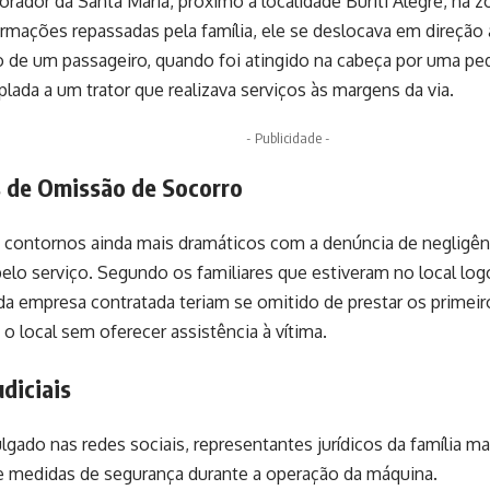
orador da Santa Maria, próximo à localidade Buriti Alegre, na zo
mações repassadas pela família, ele se deslocava em direção a
de um passageiro, quando foi atingido na cabeça por uma ped
plada a um trator que realizava serviços às margens da via.
- Publicidade -
 de Omissão de Socorro
 contornos ainda mais dramáticos com a denúncia de negligên
elo serviço. Segundo os familiares que estiveram no local log
da empresa contratada teriam se omitido de prestar os primeir
 local sem oferecer assistência à vítima.
diciais
lgado nas redes sociais, representantes jurídicos da família m
de medidas de segurança durante a operação da máquina.