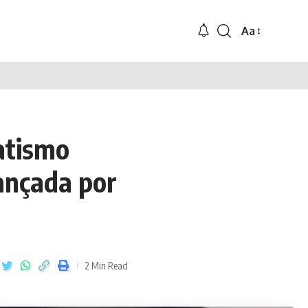
Aa
atismo
lançada por
2 Min Read