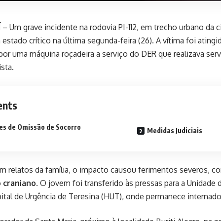
Í
– Um grave incidente na rodovia PI-112, em trecho urbano da c
stado crítico na última segunda-feira (26). A vítima foi ating
por uma máquina roçadeira a serviço do DER que realizava se
sta.
ents
es de Omissão de Socorro
Medidas Judiciais
 relatos da família, o impacto causou ferimentos severos, c
 craniano
. O jovem foi transferido às pressas para a Unidade 
pital de Urgência de Teresina (HUT), onde permanece interna