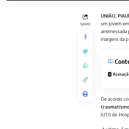
UNIÃO, PIAU
um jovem em e
SHARE
arremessada 
margens da pi
Cont
Acusaçõ
De acordo com
traumatismo
(UTI) do Hos