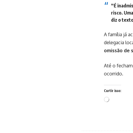
“É inadmis
risco. Uma
diz o text
A família já 
delegacia loc
omissão de 
Até o fecham
ocorrido.
Curtir isso:
Carregando...