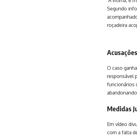
A vitima, é m
Segundo infor
acompanhado 
roçadeira aco
Acusações
O caso ganha
responsável p
funcionários 
abandonando o
Medidas Ju
Em vídeo divu
com a falta 