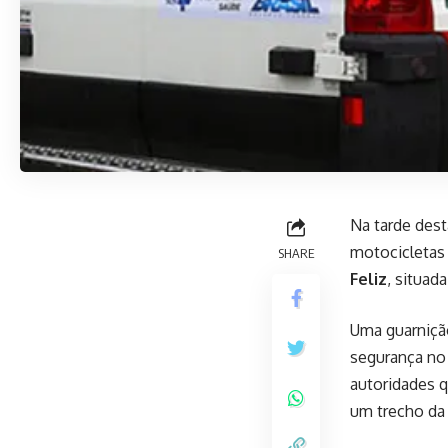
Na tarde dest
motocicletas
SHARE
Feliz
, situad
Uma guarniç
segurança no 
autoridades q
um trecho da 