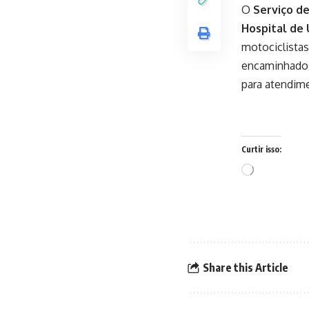
O
Serviço d
Hospital de 
motociclista
encaminhados 
para atendime
Curtir isso:
Carregando...
Share this Article