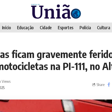
Início
Educação
Cidade
Esportes
Polícia
Cultura
as ficam gravemente ferid
motocicletas na PI-111, no Al
1k Views
Share
025