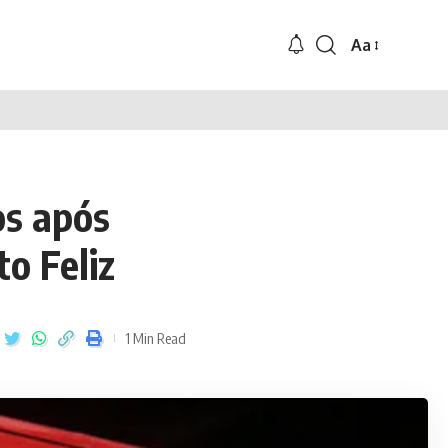
Aa
os após
to Feliz
1 Min Read