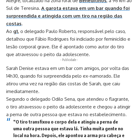
Alegre, localizado na zona rural de
Beneditinos
, a 96 km ao
Sul de Teresina.
A garota estava em um bar quando foi
surpreendida e atingida com um tiro na região das
costas
.
Ao
g1
,
o delegado Paulo Roberto, responsável pelo caso,
detalhou que Fábio Rodrigues foi
indiciado por feminicídio e
lesão corporal grave.
Ele é apontado como autor do tiro
que atravessou o peito da adolescente.
- Publicidade -
Sarah Denise estava em um bar com amigos, por volta das
14h30, quando foi surpreendida pelo ex-namorado. Ele
atirou uma vez na região das costas de Sarah, que caiu
imediatamente.
Segundo o delegado Odilo Sena, que atendeu o flagrante,
o tiro atravessou o peito da adolescente e chegou a atingir
a perna de outra pessoa que estava no estabelecimento.
“O tiro transfixou o corpo dela e atingiu a perna de
uma outra pessoa que estava lá. Tinha muita gente no
local na hora. Depois, ele apontou a arma pra cabeça e