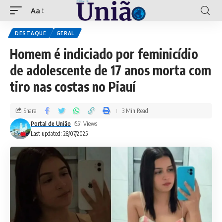
Aa
DESTAQUE
GERAL
Homem é indiciado por feminicídio
de adolescente de 17 anos morta com
tiro nas costas no Piauí
Share
3 Min Read
Portal de União
551 Views
Last updated: 28/07/2025