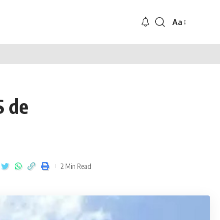
Aa
S de
2 Min Read