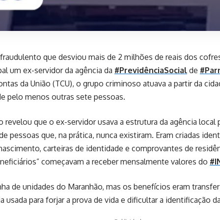
raudulento que desviou mais de 2 milhões de reais dos cofr
pal um ex-servidor da agência da
#PrevidênciaSocial
de
#Par
ontas da União (TCU), o grupo criminoso atuava a partir da cid
de pelo menos outras sete pessoas.
o revelou que o ex-servidor usava a estrutura da agência local 
de pessoas que, na prática, nunca existiram. Eram criadas ident
nascimento, carteiras de identidade e comprovantes de residênci
beneficiários” começavam a receber mensalmente valores do
#I
nha de unidades do Maranhão, mas os benefícios eram transfe
 usada para forjar a prova de vida e dificultar a identificação d