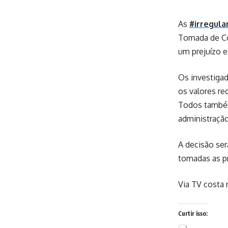
As
#irregula
Tomada de Co
um prejuízo e
Os investiga
os valores re
Todos também
administração
A decisão ser
tomadas as pr
Via TV costa 
Curtir isso:
Carregando...