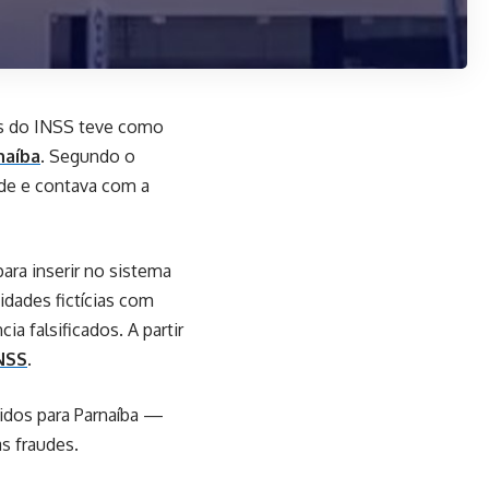
es do INSS teve como
naíba
. Segundo o
ade e contava com a
para inserir no sistema
idades fictícias com
a falsificados. A partir
NSS
.
ridos para Parnaíba —
as fraudes.