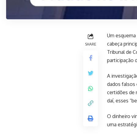
Um esquema f
cabeça princi
SHARE
Tribunal de C
participação 
A investigaçã
dados falsos 
certidões de 
daí, esses “
O dinheiro vi
uma estratégia