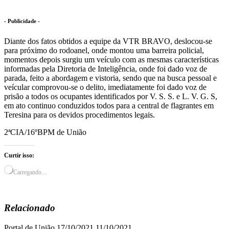
- Publicidade -
Diante dos fatos obtidos a equipe da VTR BRAVO, deslocou-se
para próximo do rodoanel, onde montou uma barreira policial,
momentos depois surgiu um veículo com as mesmas características
informadas pela Diretoria de Inteligência, onde foi dado voz de
parada, feito a abordagem e vistoria, sendo que na busca pessoal e
veícular comprovou-se o delito, imediatamente foi dado voz de
prisão a todos os ocupantes identificados por V. S. S. e L. V. G. S,
em ato continuo conduzidos todos para a central de flagrantes em
Teresina para os devidos procedimentos legais.
2ªCIA/16ºBPM de União
Curtir isso:
Carregando...
Relacionado
Portal de União
17/10/2021
11/10/2021