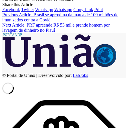
Share this Article
Facebook
Twitter
Whatsapp
Whatsapp
Copy Link
Print
Previous Article
Brasil se aproxima da marca de 100 milhões de
imunizados contra a Covid
Next Article
PRF apreende R$ 53 mil e prende homem por
lavagem de dinheiro no Piauí
© Portal de União | Desenvolvido por:
LabJobs