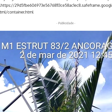
https://29d5fbe606973e56768113ce58ac1ec8.safeframe.googl
tml/container.html
- Publicidade -