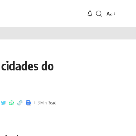
Aa
 cidades do
3 Min Read