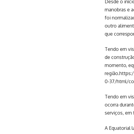
Desde o iníci
manobras e ac
foi normaliza
outro aliment
que correspo
Tendo em vist
de construção
momento, equ
região.https
0-37/html/co
Tendo em vist
ocorra durant
serviços, em 
A Equatorial