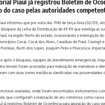
rial Piauí já registrou Boletim de Oco
o do caso pelas autoridades competen
Piauí informou que por volta das 7h10 de terça-feira (02/03), a
bloqueio da Linha de Distribuição de 69 KV que interliga as s
iauí, na região Norte do estado, ocasionando a interrupção d
unicípios Cocal, Cocal dos Alves, Caraúbas do Piauí, Caxingó e 
 Portelas, Buriti dos Lopes, Joaquim Pires e Piracuruca, impacta
e após o bloqueio, equipes de atendimento emergencial, ins
 alta tensão foram acionadas para realização de manobras e iden
ram com duas torres metálicas danificadas nas proximidades 
struturas avariadas, onde foram encontrados instrumentos co
da, que configuram a realização de ato criminoso como causa
auí já registrou Boletim de Ocorrência para apuração do caso p