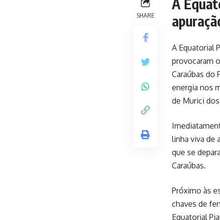
A Equato
SHARE
apuraçã
A Equatorial 
provocaram o 
Caraúbas do P
energia nos m
de Murici dos
Imediatament
linha viva de
que se depara
Caraúbas.
Próximo às e
chaves de fen
Equatorial Pi