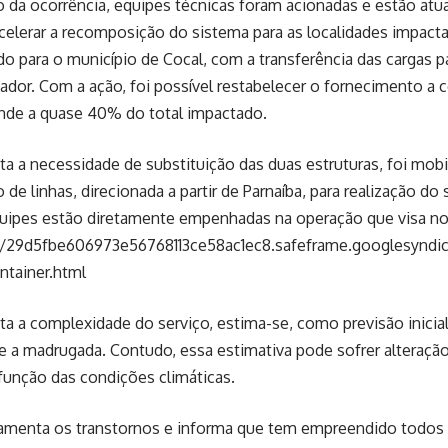
o da ocorrência, equipes técnicas foram acionadas e estão atua
elerar a recomposição do sistema para as localidades impact
do para o município de Cocal, com a transferência das cargas 
ador. Com a ação, foi possível restabelecer o fornecimento a c
nde a quase 40% do total impactado.
a a necessidade de substituição das duas estruturas, foi mo
 de linhas, direcionada a partir de Parnaíba, para realização do
ipes estão diretamente empenhadas na operação que visa norm
://29d5fbe606973e56768113ce58ac1ec8.safeframe.googlesyndic
ntainer.html
a a complexidade do serviço, estima-se, como previsão inicia
e a madrugada. Contudo, essa estimativa pode sofrer alteraçã
função das condições climáticas.
 lamenta os transtornos e informa que tem empreendido todos 