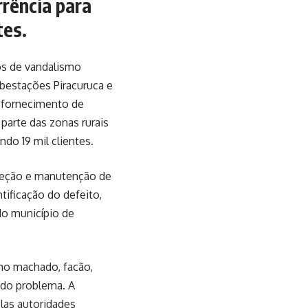
rrência para
tes.
tos de vandalismo
ubestações Piracuruca e
o fornecimento de
parte das zonas rurais
ndo 19 mil clientes.
peção e manutenção de
tificação do defeito,
do município de
mo machado, facão,
 do problema. A
elas autoridades