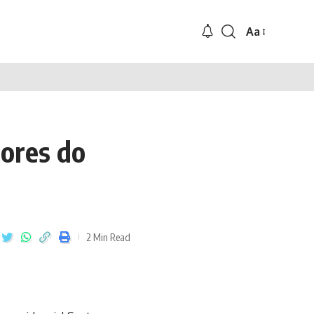
Aa
ores do
2 Min Read