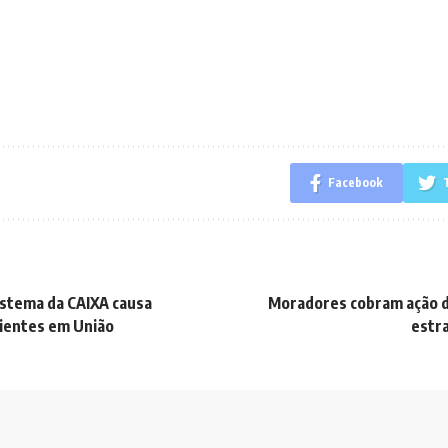
Facebook
stema da CAIXA causa
Moradores cobram ação d
lientes em União
estra