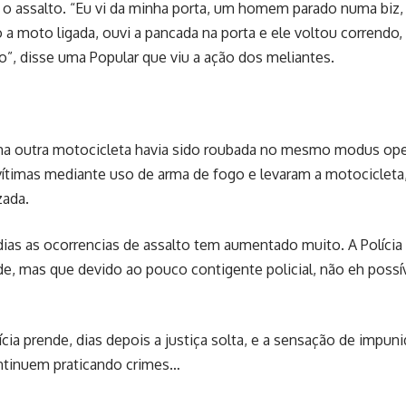
o assalto. “Eu vi da minha porta, um homem parado numa biz, 
o a moto ligada, ouvi a pancada na porta e ele voltou correndo
o”, disse uma Popular que viu a ação dos meliantes.
uma outra motocicleta havia sido roubada no mesmo modus oper
vítimas mediante uso de arma de fogo e levaram a motociclet
zada.
ias as ocorrencias de assalto tem aumentado muito. A Polícia
ade, mas que devido ao pouco contigente policial, não eh possí
cia prende, dias depois a justiça solta, e a sensação de impun
ntinuem praticando crimes…