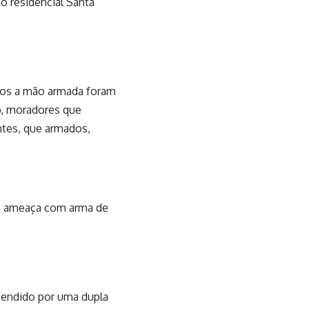
o residencial Santa
ltos a mão armada foram
p, moradores que
ntes, que armados,
te ameaça com arma de
eendido por uma dupla