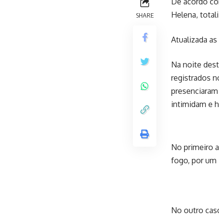
De acordo co
Helena, tota
SHARE
Atualizada as
Na noite dest
registrados 
presenciaram 
intimidam e h
No primeiro 
fogo, por um 
No outro cas