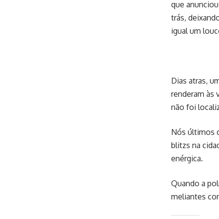
que anunciou 
trás, deixand
igual um louc
Dias atras, 
renderam às 
não foi locali
Nós últimos d
blitzs na cid
enérgica.
Quando a polí
meliantes co