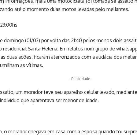
m informações, mais uma motocicleta foi tomada se assalto n
lizando até o momento duas motos levadas pelo meliantes.
 23:00hs
e domingo (01/03) por volta das 21:40 pelos menos dois assa
no residencial Santa Helena. Em relatos num grupo de whatsap
as duas ações, ficaram aterrorizados com a audácia dos melia
umilham as vítimas.
- Publicidade -
assalto, um morador teve seu aparelho celular levado, median
indivíduo que aparentava ser menor de idade.
o, o morador chegava em casa com a esposa quando foi surpr