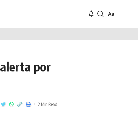
Aa
alerta por
2 Min Read