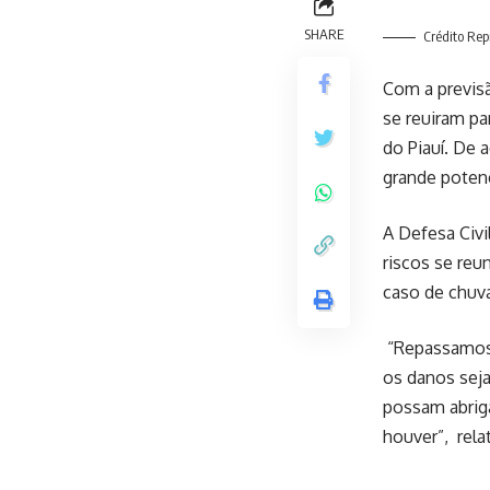
SHARE
Crédito Re
Com a previsã
se reuiram pa
do Piauí. De 
grande poten
A Defesa Civ
riscos se reu
caso de chuv
“Repassamos 
os danos sej
possam abriga
houver”, rela