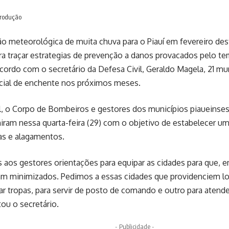
produção
o meteorológica de muita chuva para o Piauí em fevereiro des
ra traçar estrategias de prevenção a danos provacados pelo te
acordo com o secretário da Defesa Civil, Geraldo Magela, 21 
cial de enchente nos próximos meses.
il, o Corpo de Bombeiros e gestores dos municípios piaueins
niram nessa quarta-feira (29) com o objetivo de estabelecer 
as e alagamentos.
aos gestores orientações para equipar as cidades para que, 
am minimizados. Pedimos a essas cidades que providenciem lo
r tropas, para servir de posto de comando e outro para atend
tou o secretário.
- Publicidade -