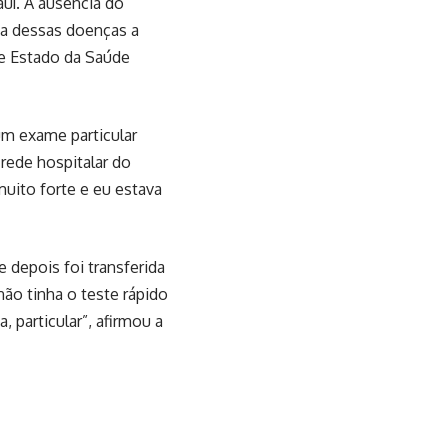
uí. A ausência do
ta dessas doenças a
de Estado da Saúde
um exame particular
rede hospitalar do
muito forte e eu estava
e depois foi transferida
não tinha o teste rápido
 particular”, afirmou a