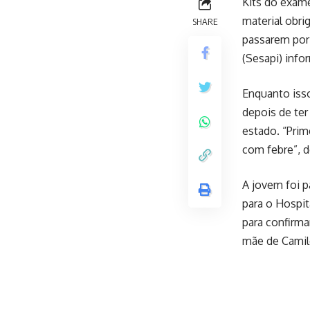
Kits do exame
material obr
SHARE
passarem por 
(Sesapi) info
Enquanto isso
depois de te
estado. “Prim
com febre”, 
A jovem foi p
para o Hospit
para confirma
mãe de Camile