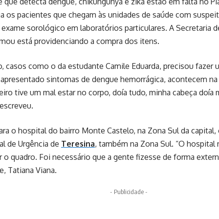
 que detecta dengue, chikungunya e zika estão em falta no Pia
iga os pacientes que chegam às unidades de saúde com suspei
exame sorológico em laboratórios particulares. A Secretaria 
rmou está providenciando a compra dos itens.
, casos como o da estudante Camile Eduarda, precisou fazer 
r apresentado sintomas de dengue hemorrágica, acontecem na 
eiro tive um mal estar no corpo, doía tudo, minha cabeça doía 
descreveu.
ara o hospital do bairro Monte Castelo, na Zona Sul da capital, 
al de Urgência de
Teresina
, também na Zona Sul. “O hospital 
r o quadro. Foi necessário que a gente fizesse de forma externa,
, Tatiana Viana.
- Publicidade -