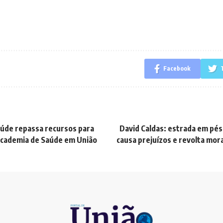
Facebook
aúde repassa recursos para
David Caldas: estrada em pé
Academia de Saúde em União
causa prejuízos e revolta mor