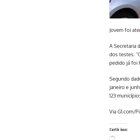
Jovem foi ate
A Secretaria 
dos testes. 
pedido já foi
Segundo dado
janeiro e jun
123 município
Via G1.com/Pi
Curtir isso:
Carregando...