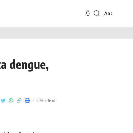
Aa
ta dengue,
2 Min Read