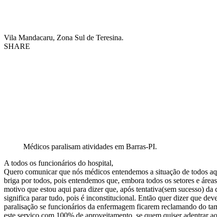
Vila Mandacaru, Zona Sul de Teresina.
SHARE
Médicos paralisam atividades em Barras-PI.
A todos os funcionários do hospital,
Quero comunicar que nós médicos entendemos a situação de todos aqu
briga por todos, pois entendemos que, embora todos os setores e áreas
motivo que estou aqui para dizer que, após tentativa(sem sucesso) da 
significa parar tudo, pois é inconstitucional. Então quer dizer que d
paralisação se funcionários da enfermagem ficarem reclamando do tamanh
este serviço com 100% de aproveitamento, se quem quiser adentrar ao 