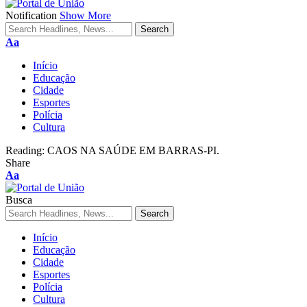
Notification
Show More
Aa
Início
Educação
Cidade
Esportes
Polícia
Cultura
Reading:
CAOS NA SAÚDE EM BARRAS-PI.
Share
Aa
Busca
Início
Educação
Cidade
Esportes
Polícia
Cultura