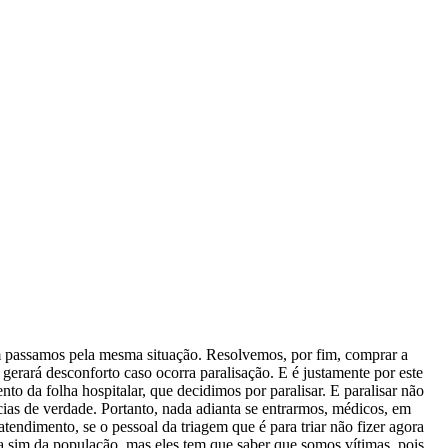
m passamos pela mesma situação. Resolvemos, por fim, comprar a
gerará desconforto caso ocorra paralisação. E é justamente por este
to da folha hospitalar, que decidimos por paralisar. E paralisar não
ncias de verdade. Portanto, nada adianta se entrarmos, médicos, em
tendimento, se o pessoal da triagem que é para triar não fizer agora
a sim da população, mas eles tem que saber que somos vítimas, pois