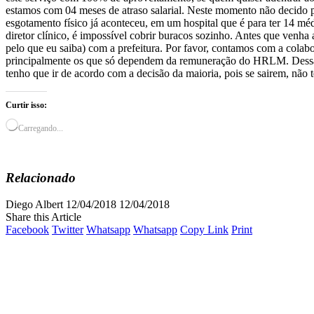
estamos com 04 meses de atraso salarial. Neste momento não decido p
esgotamento físico já aconteceu, em um hospital que é para ter 14 m
diretor clínico, é impossível cobrir buracos sozinho. Antes que venha
pelo que eu saiba) com a prefeitura. Por favor, contamos com a colab
principalmente os que só dependem da remuneração do HRLM. Dessa f
tenho que ir de acordo com a decisão da maioria, pois se sairem, não t
Curtir isso:
Carregando...
Relacionado
Diego Albert
12/04/2018
12/04/2018
Share this Article
Facebook
Twitter
Whatsapp
Whatsapp
Copy Link
Print