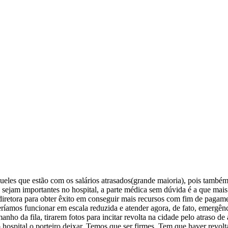
eles que estão com os salários atrasados(grande maioria), pois també
 sejam importantes no hospital, a parte médica sem dúvida é a que mais 
diretora para obter êxito em conseguir mais recursos com fim de pagamen
everíamos funcionar em escala reduzida e atender agora, de fato, emergê
o da fila, tirarem fotos para incitar revolta na cidade pelo atraso de a
hospital o porteiro deixar. Temos que ser firmes. Tem que haver revolt